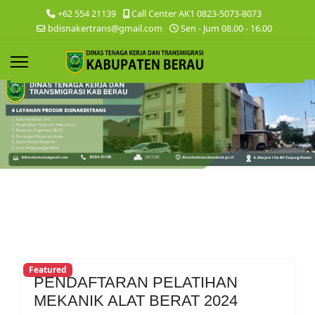
+62 554 21139
Call Center AK1 0823-5073-8073
bdisnakertrans@gmail.com
Sen - Jum 08.00 - 16.00
Featured
PENDAFTARAN PELATIHAN
MEKANIK ALAT BERAT 2024