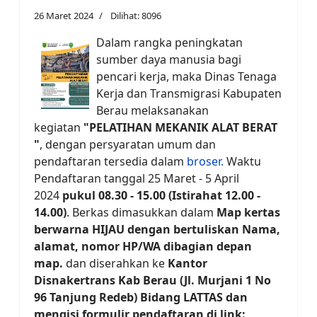
26 Maret 2024
Dilihat: 8096
Dalam rangka peningkatan
sumber daya manusia bagi
pencari kerja, maka Dinas Tenaga
Kerja dan Transmigrasi Kabupaten
Berau melaksanakan
kegiatan
"PELATIHAN MEKANIK ALAT BERAT
"
, dengan persyaratan umum dan
pendaftaran tersedia dalam
broser.
Waktu
Pendaftaran tanggal 25 Maret - 5 April
2024
pukul 08.30 - 15.00 (Istirahat 12.00 -
14.00)
. Berkas dimasukkan dalam
Map kertas
berwarna HIJAU dengan bertuliskan Nama,
alamat, nomor HP/WA dibagian depan
map.
dan diserahkan ke
Kantor
Disnakertrans Kab Berau (Jl. Murjani 1 No
96 Tanjung Redeb) Bidang LATTAS dan
mengisi formulir pendaftaran di link: