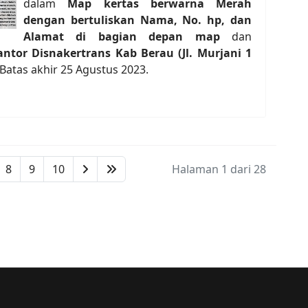
dalam
Map kertas berwarna Merah
dengan bertuliskan Nama, No. hp, dan
Alamat di bagian depan map
dan
antor Disnakertrans Kab Berau (Jl. Murjani 1
 Batas akhir 25 Agustus 2023.
8
9
10
Halaman 1 dari 28