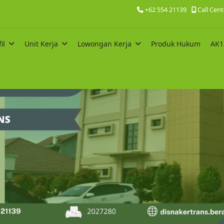
+62 554 21139
Call Cen
il
Unit Kerja
Lowongan Kerja
Produk Hukum
AK1